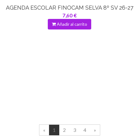
AGENDA ESCOLAR FINOCAM SELVA 8º SV 26-27
7,60 €
Añadir al carrito
«
1
2
3
4
»