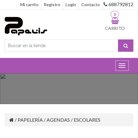
688792812
Mi carrito
Registro
Login
Contacto
0
CARRITO
Toggle
navigat
/
PAPELERÍA
/
AGENDAS
/
ESCOLARES