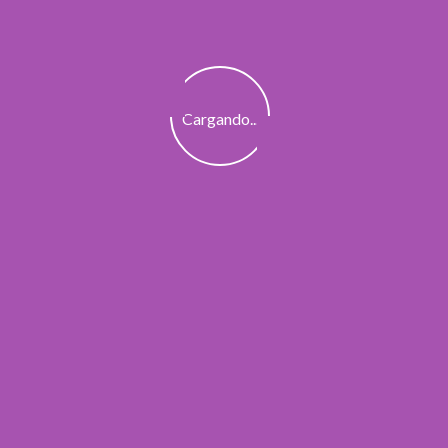
Cargando...
PLUMIER TRIPLE K-POP DEMON
HUNTERS
31,95 €
Añadir al carrito