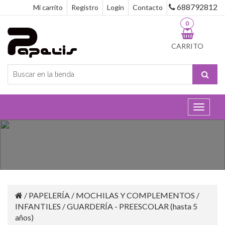
688792812
Mi carrito
Registro
Login
Contacto
0
CARRITO
Toggle
navigat
/
PAPELERÍA
/
MOCHILAS Y COMPLEMENTOS
/
INFANTILES
/
GUARDERÍA - PREESCOLAR (hasta 5
años)