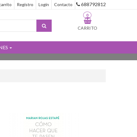
688792812
carrito
Registro
Login
Contacto
0
CARRITO
NES