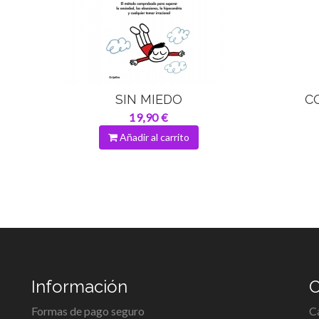
SIN MIEDO
C
19,90 €
Añadir al carrito
Información
C
Formas de pago seguro
C