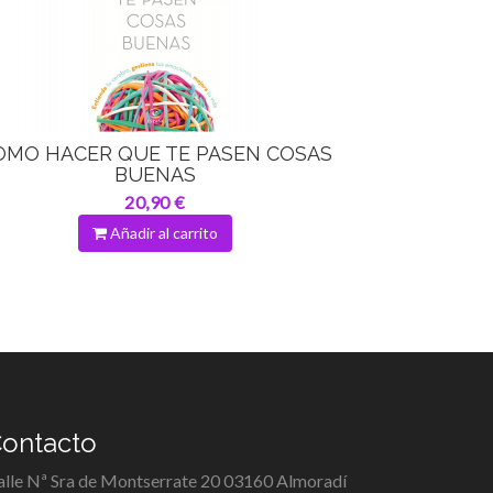
OMO HACER QUE TE PASEN COSAS
BUENAS
20,90 €
Añadir al carrito
ontacto
alle Nª Sra de Montserrate 20 03160 Almoradí