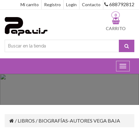
688792812
Mi carrito
Registro
Login
Contacto
0
CARRITO
Toggle
navigat
/
LIBROS
/
BIOGRAFÍAS-AUTORES VEGA BAJA