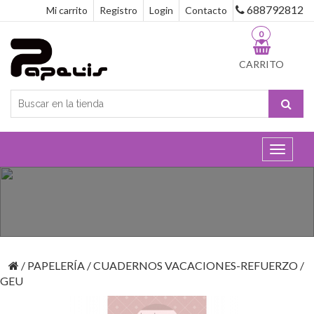
688792812
Mi carrito
Registro
Login
Contacto
0
CARRITO
Toggle
navigat
/
PAPELERÍA
/
CUADERNOS VACACIONES-REFUERZO
/
GEU